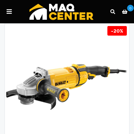
0
-20%