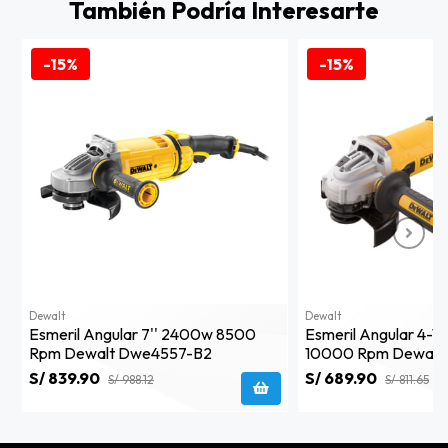
También Podría Interesarte
-15%
-15%
Dewalt
Dewalt
Esmeril Angular 7'' 2400w 8500
Esmeril Angular 4-1/
Rpm Dewalt Dwe4557-B2
10000 Rpm Dewalt
S/ 839.90
S/ 689.90
S/ 988.12
S/ 811.65