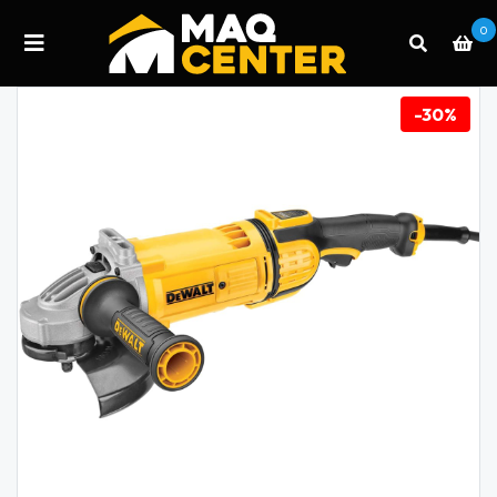
0
-30%