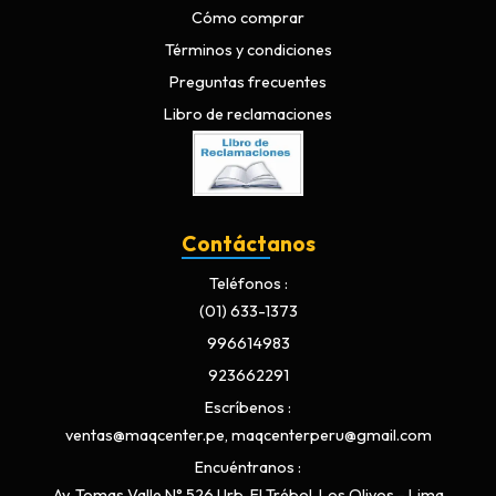
Cómo comprar
Términos y condiciones
Preguntas frecuentes
Libro de reclamaciones
Contáctanos
Teléfonos
(01) 633-1373
996614983
923662291
Escríbenos
ventas@maqcenter.pe, maqcenterperu@gmail.com
Encuéntranos
Av. Tomas Valle N° 526 Urb. El Trébol, Los Olivos - Lima