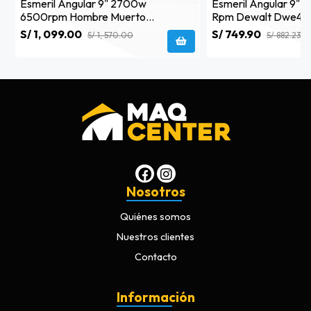
Esmeril Angular 9" 2700w
Esmeril Angular 9"
6500rpm Hombre Muerto
Rpm Dewalt Dwe49
Dwe4579nb2 Dewalt
S/ 1, 099.00
S/ 749.90
S/ 1, 570.00
S/ 882.23
Nosotros
Quiénes somos
Nuestros clientes
Contacto
Información