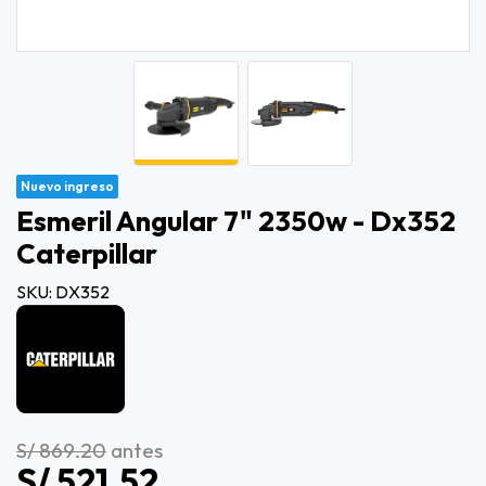
Nuevo ingreso
Esmeril Angular 7" 2350w - Dx352
Caterpillar
SKU: DX352
S/ 869.20
antes
S/ 521.52