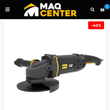
0
-40%