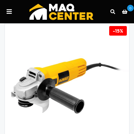
0
-15%