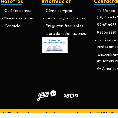
Nosotros
Información
Contácta
Quiénes somos
Cómo comprar
Teléfonos
(01) 633-13
Nuestros clientes
Términos y condiciones
996614983
Contacto
Preguntas frecuentes
923662291
Libro de reclamaciones
Escríbenos
ventas@maq
Encuéntran
Av. Tomas Va
Av. América O
ú | Tienda de Herramientas, Accesorios y Repuestos © 2026
Cre