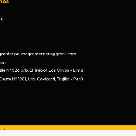
nos
73
center.pe, maqcenterperu@gmail.com
os
lle N° 526 Urb. El Trébol, Los Olivos - Lima
este N° 1981, Urb. Covicorti, Trujillo - Perú
ado por
Bsale