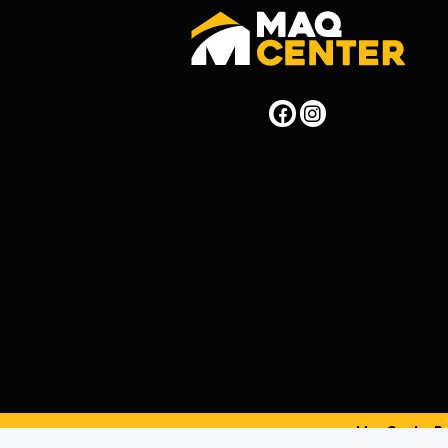
MaqCenterPer