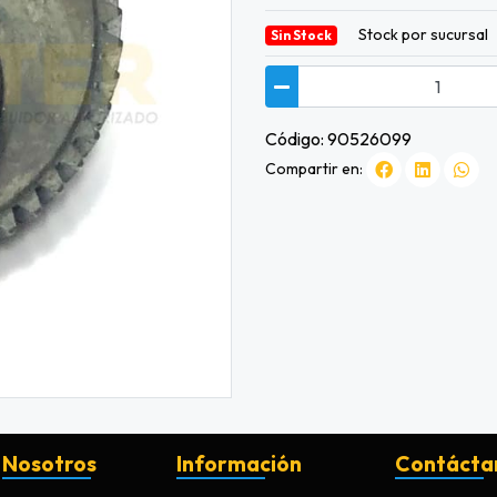
Stock por sucursal
Sin Stock
Código: 90526099
Compartir en:
Nosotros
Información
Contácta