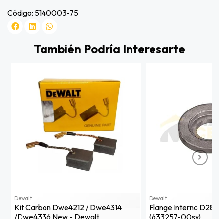
Código: 5140003-75
También Podría Interesarte
Dewalt
Dewalt
Kit Carbon Dwe4212 / Dwe4314
Flange Interno D281
/dwe4336 New - Dewalt
(633257-00sv)