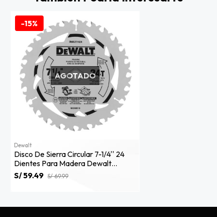
-15%
AGOTADO
Dewalt
Disco De Sierra Circular 7-1/4'' 24
Dientes Para Madera Dewalt
Dwa271424
S/ 59.49
S/ 69.99