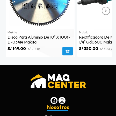
Makita
Makita
Disco Para Aluminio De 10" X 100t-
Rectificadora De M
D-03414 Makita
1/4" Gd0600 Makita
S/ 149.00
S/ 350.00
S/ 212.85
S/ 500.00
Nosotros