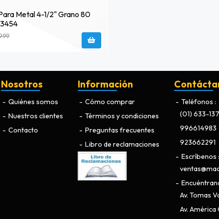
Para Metal 4-1/2" Grano 80
63454
9.99
Nosotros
Información
Contácta
Quiénes somos
Cómo comprar
Teléfonos
(01) 633-13
Nuestros clientes
Términos y condiciones
996614983
Contacto
Preguntas frecuentes
923662291
Libro de reclamaciones
Escríbenos
ventas@maq
Encuéntran
Av. Tomas Va
Av. América O