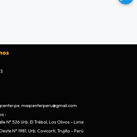
nos
73
center.pe, maqcenterperu@gmail.com
os
lle N° 526 Urb. El Trébol, Los Olivos - Lima
este N° 1981, Urb. Covicorti, Trujillo - Perú