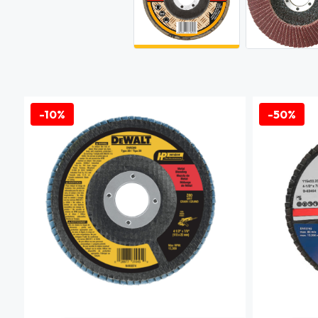
-10%
-50%