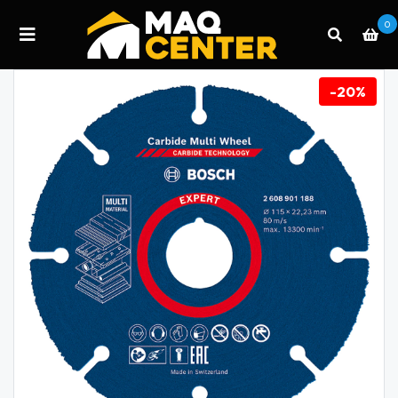
0
-20%