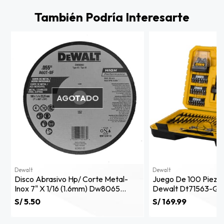
También Podría Interesarte
AGOTADO
Dewalt
Dewalt
Disco Abrasivo Hp/ Corte Metal-
Juego De 100 Piezas 
Inox 7" X 1/16 (1.6mm) Dw8065
Dewalt Dt71563-Qz
Dewalt
S/ 5.50
S/ 169.99