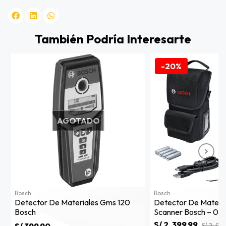
También Podría Interesarte
-20%
AGOTADO
Bosch
Bosch
Detector De Materiales Gms 120
Detector De Materi
Bosch
Scanner Bosch – 06
S/ 2, 399.99
S/ 399.90
S/ 2, 999