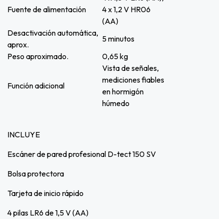
Fuente de alimentación
4 x 1,2 V HR06
(AA)
Desactivación automática,
5 minutos
aprox.
Peso aproximado.
0,65 kg
Vista de señales,
mediciones fiables
Función adicional
en hormigón
húmedo
INCLUYE
Escáner de pared profesional D-tect 150 SV
Bolsa protectora
Tarjeta de inicio rápido
4 pilas LR6 de 1,5 V (AA)