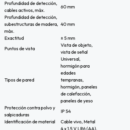
Profundidad de detección,
60 mm
cables activos, máx.
Profundidad de detección,
subestructuras de madera,
40 mm
máx.
Exactitud
± 5 mm
Vista de objeto,
Puntos de vista
vista de señal
Universal,
hormigón para
edades
Tipos de pared
tempranas,
hormigón, paneles
de calefacción,
paneles de yeso
Protección contra polvo y
IP 54
salpicaduras
Identificación de material
Cable vivo, Metal
4 x 1,5 V LR6 (AA),