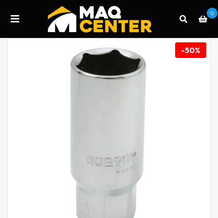
0
-50%