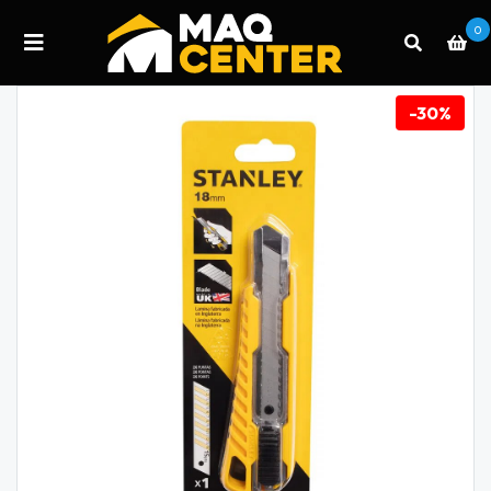
0
-30%