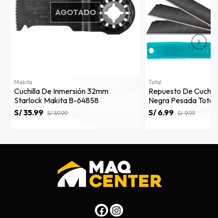
AGOTADO
Makita
Total
Cuchilla De Inmersión 32mm
Repuesto De Cuchil
Starlock Makita B-64858
Negra Pesada Total 
S/ 35.99
S/ 6.99
S/ 59.99
S/ 9.99