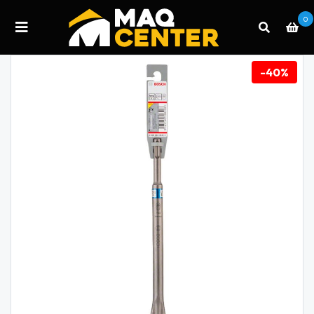
0
-40%