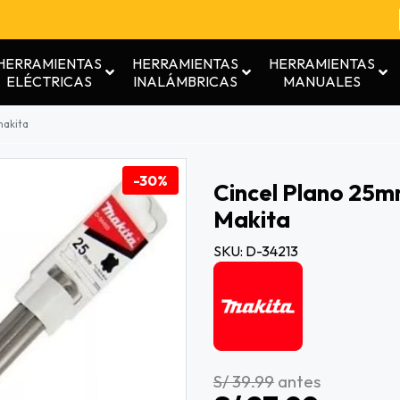
HERRAMIENTAS
HERRAMIENTAS
HERRAMIENTAS
ELÉCTRICAS
INALÁMBRICAS
MANUALES
akita
-30%
Cincel Plano 25
Makita
SKU: D-34213
S/ 39.99
antes