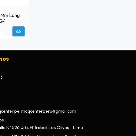
0 Mm Long
5-1
nos
73
center.pe, maqcenterperu@gmail.com
os
lle N° 526 Urb. El Trébol, Los Olivos - Lima