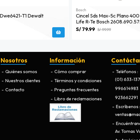
Bosch
 Dwe6421-T1 Dewalt
Cincel Sds Max-5c Plano 40
Life R-Te Bosch 2608.690.57
S/ 79.99
S/ 99.99
Nosotros
Información
Contácta
Quiénes somos
Cómo comprar
Teléfonos
(01) 633-13
Nuestros clientes
Términos y condiciones
996614983
Contacto
Preguntas frecuentes
923662291
Libro de reclamaciones
Escríbenos
ventas@maq
Encuéntran
Av. Tomas Va