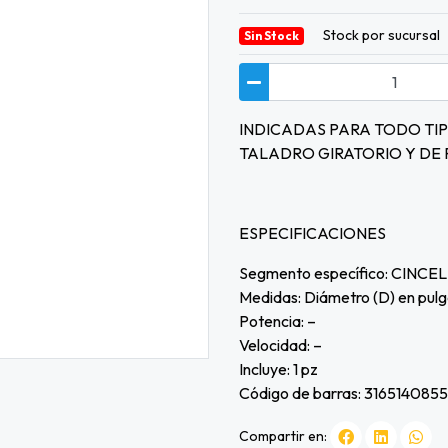
Stock por sucursal
Sin Stock
INDICADAS PARA TODO TI
TALADRO GIRATORIO Y DE
ESPECIFICACIONES
Segmento específico: CINCE
Medidas: Diámetro (D) en pul
Potencia: –
Velocidad: –
Incluye: 1 pz
Código de barras: 316514085
Compartir en: