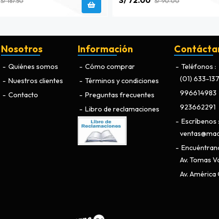
S/ 72.00
S/ 187.50
S/ 90.00
Nosotros
Información
Contácta
Quiénes somos
Cómo comprar
Teléfonos
(01) 633-13
Nuestros clientes
Términos y condiciones
996614983
Contacto
Preguntas frecuentes
923662291
Libro de reclamaciones
Escríbenos
ventas@maq
Encuéntran
Av. Tomas Va
Av. América O