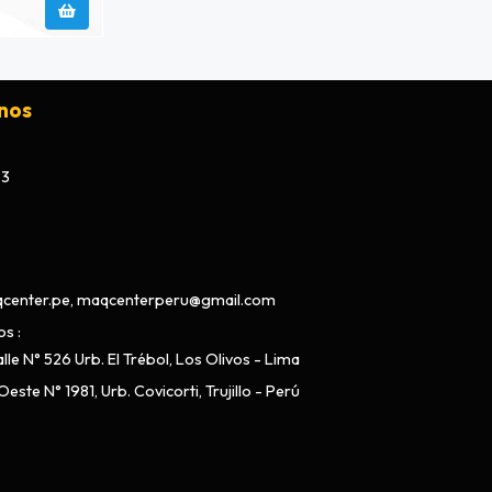
nos
73
center.pe, maqcenterperu@gmail.com
os
lle N° 526 Urb. El Trébol, Los Olivos - Lima
este N° 1981, Urb. Covicorti, Trujillo - Perú