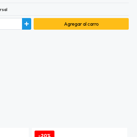
rsal
Agregar
al carro
-20%