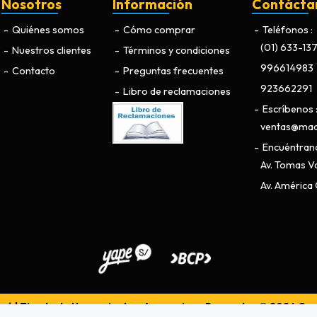
Nosotros
Información
Contácta
Quiénes somos
Cómo comprar
Teléfonos
(01) 633-13
Nuestros clientes
Términos y condiciones
996614983
Contacto
Preguntas frecuentes
923662291
Libro de reclamaciones
Escríbenos
ventas@maq
Encuéntran
Av. Tomas Va
Av. América O
ú | Tienda de Herramientas, Accesorios y Repuestos © 2026
Cre