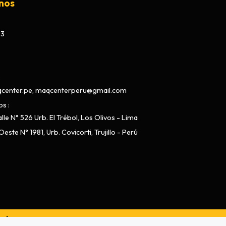
nos
73
center.pe, maqcenterperu@gmail.com
os
lle N° 526 Urb. El Trébol, Los Olivos - Lima
este N° 1981, Urb. Covicorti, Trujillo - Perú
ado por
Bsale