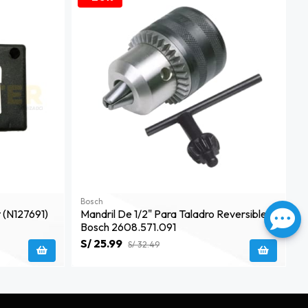
Bosch
 (n127691)
Mandril De 1/2" Para Taladro Reversible
Bosch 2608.571.091
S/ 25.99
S/ 32.49