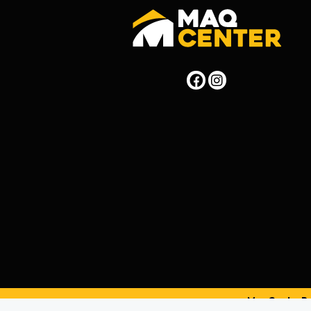
MaqCenterPer