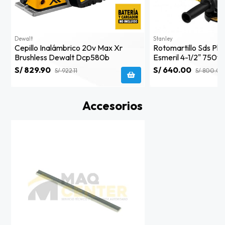
Dewalt
Stanley
Cepillo Inalámbrico 20v Max Xr
Rotomartillo Sds Plu
Brushless Dewalt Dcp580b
Esmeril 4-1/2" 750w 
Cinceles Stanley St
S/ 829.90
S/ 640.00
S/ 922.11
S/ 800.00
Accesorios