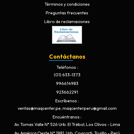
Términos y condiciones
Preguntas frecuentes
Libro de reclamaciones
Contáctanos
Teléfonos
(01) 633-1373
996614983
923662291
Escríbenos
ventas@maqcenter.pe, maqcenterperu@gmail.com
Encuéntranos
Av. Tomas Valle N° 526 Urb. El Trébol, Los Olivos - Lima
Av. América Oeste N° 1981, Urb. Covicorti, Trujillo - Perú