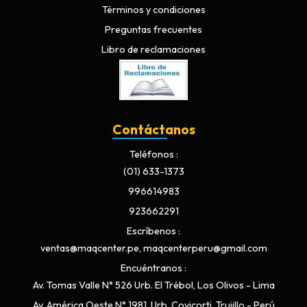
Términos y condiciones
Preguntas frecuentes
Libro de reclamaciones
Contáctanos
Teléfonos
(01) 633-1373
996614983
923662291
Escríbenos
ventas@maqcenter.pe, maqcenterperu@gmail.com
Encuéntranos
Av. Tomas Valle N° 526 Urb. El Trébol, Los Olivos - Lima
Av. América Oeste N° 1981, Urb. Covicorti, Trujillo - Perú