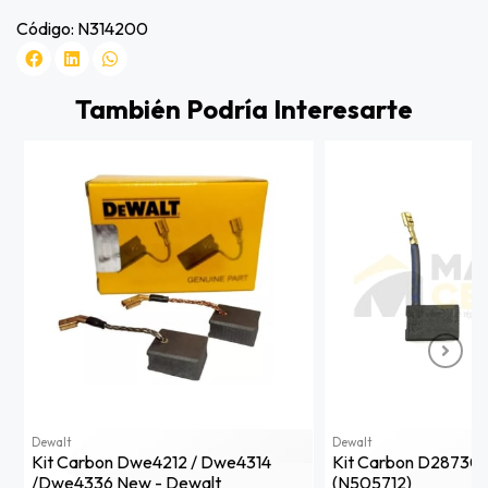
Código: N314200
También Podría Interesarte
Dewalt
Dewalt
Kit Carbon Dwe4212 / Dwe4314
Kit Carbon D28730-
/dwe4336 New - Dewalt
(n505712)