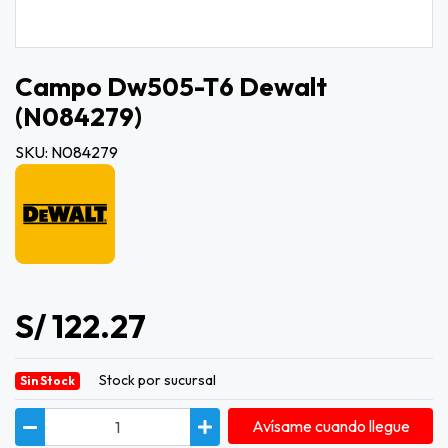
Campo Dw505-T6 Dewalt
(n084279)
SKU: N084279
S/ 122.27
Stock por sucursal
Sin Stock
Avísame cuando llegue