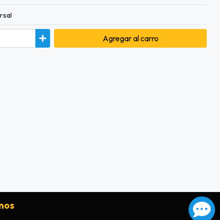
rsal
Agregar
al carro
nos