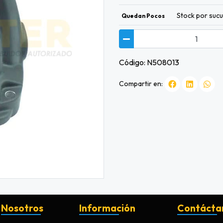
Stock por sucu
Quedan Pocos
Código: N508013
Compartir en:
Nosotros
Información
Contácta