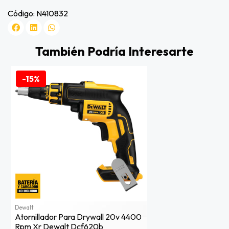
Código: N410832
También Podría Interesarte
-15%
Dewalt
Atornillador Para Drywall 20v 4400
Rpm Xr Dewalt Dcf620b