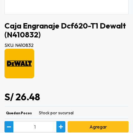
Caja Engranaje Dcf620-T1 Dewalt
(n410832)
SKU: N410832
S/ 26.48
Stock por sucursal
Quedan Pocos
Agregar