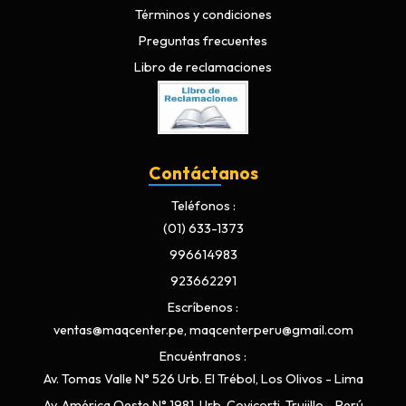
Términos y condiciones
Preguntas frecuentes
Libro de reclamaciones
Contáctanos
Teléfonos
(01) 633-1373
996614983
923662291
Escríbenos
ventas@maqcenter.pe, maqcenterperu@gmail.com
Encuéntranos
Av. Tomas Valle N° 526 Urb. El Trébol, Los Olivos - Lima
Av. América Oeste N° 1981, Urb. Covicorti, Trujillo - Perú