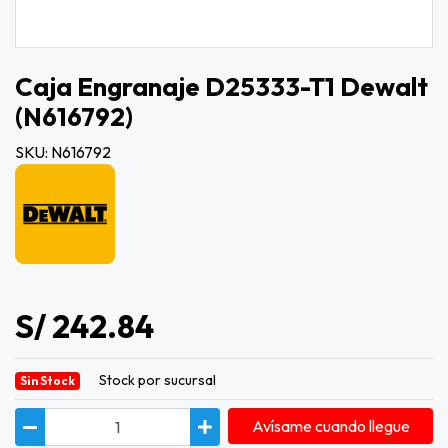
Caja Engranaje D25333-T1 Dewalt
(n616792)
SKU: N616792
S/ 242.84
Stock por sucursal
Sin Stock
Avísame cuando llegue