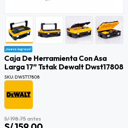
¡nuevo ingreso!
Caja De Herramienta Con Asa
Larga 17” Tstak Dewalt Dwst17808
SKU: DWST17808
S/ 198.75
antes
S/ 159.00