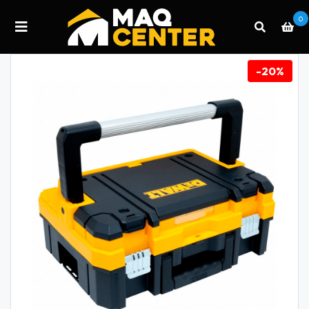
0
-20%