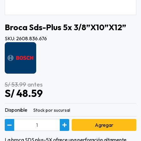
Broca Sds-Plus 5x 3/8”x10”x12”
SKU: 2608.836.676
S/ 53.99
antes
S/ 48.59
Disponible
Stock por sucursal
Agregar
La broca SDS plus-5X ofrece una perforación altamente