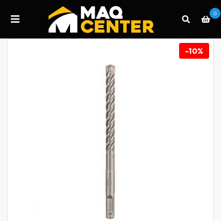
0
-10%