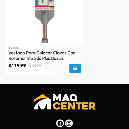
Bosch
Vastago Para Colocar Clavos Con
Rotomartillo Sds Plus Bosch
2608.690.010
S/ 79.99
S/ 99.99