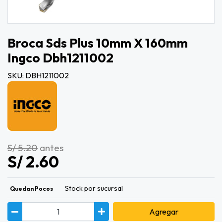
Broca Sds Plus 10mm X 160mm
Ingco Dbh1211002
SKU: DBH1211002
S/ 5.20
antes
S/ 2.60
Stock por sucursal
Quedan Pocos
Agregar