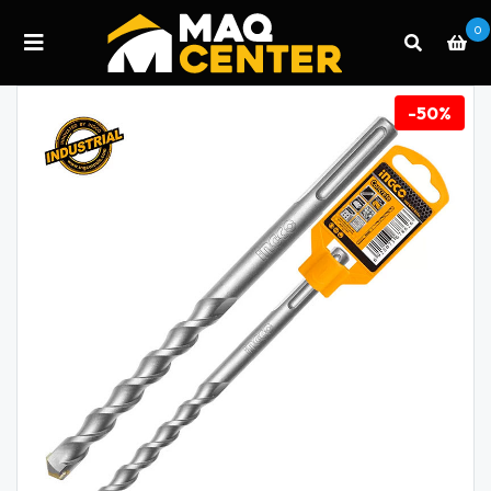
0
-50%