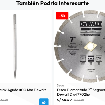
También Podría Interesarte
-5%
Dewalt
s-Max Agudo 400 Mm Dewalt
Disco Diamantado 7'' Segme
Dewalt Dw47702hp
S/ 66.49
/ 59.99
S/ 69.99