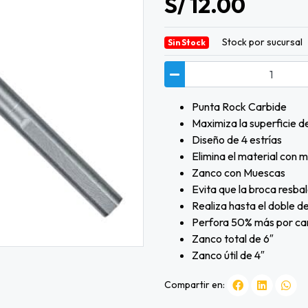
S/ 12.00
Stock por sucursal
Sin Stock
Punta Rock Carbide
Maximiza la superficie d
Diseño de 4 estrías
Elimina el material con m
Zanco con Muescas
Evita que la broca resba
Realiza hasta el doble d
Perfora 50% más por car
Zanco total de 6″
Zanco útil de 4″
Compartir en: