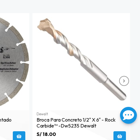
Dewalt
D
ntado
Broca Para Concreto 1/2" X 6" - Rock
B
Carbide™ -dw5235 Dewalt
C
S/ 18.00
S