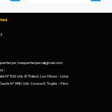
nos
73
center.pe, maqcenterperu@gmail.com
os
lle N° 526 Urb. El Trébol, Los Olivos - Lima
este N° 1981, Urb. Covicorti, Trujillo - Perú