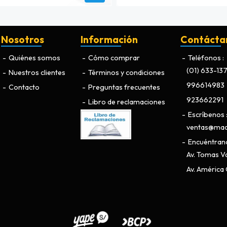
Nosotros
Información
Contácta
Quiénes somos
Cómo comprar
Teléfonos
(01) 633-13
Nuestros clientes
Términos y condiciones
996614983
Contacto
Preguntas frecuentes
923662291
Libro de reclamaciones
Escríbenos
ventas@maq
Encuéntran
Av. Tomas Va
Av. América O