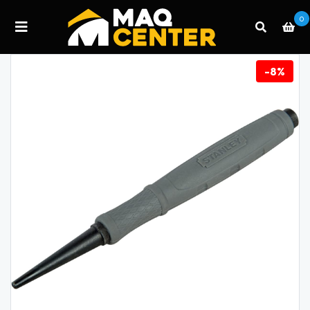
0
-8%