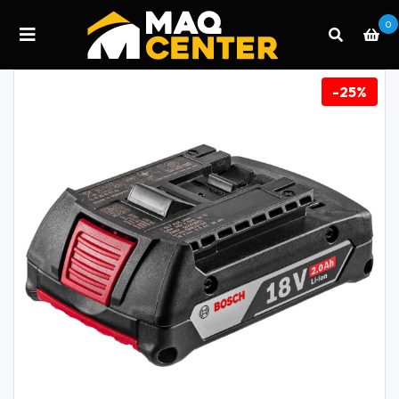
0
-25%