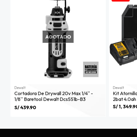
AGOTADO
Dewalt
Dewalt
Cortadora De Drywall 20v Max 1/4'' -
Kit Atornil
1/8'' Baretool Dewalt Dcs551b-B3
2bat 4.0a
S/ 1, 349.9
S/ 439.90