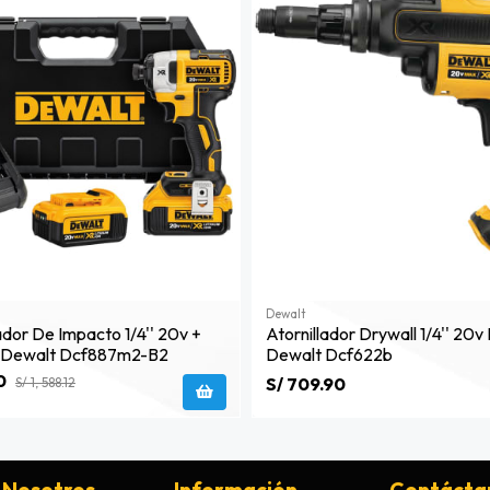
Dewalt
lador De Impacto 1/4'' 20v +
Atornillador Drywall 1/4'' 20v
h Dewalt Dcf887m2-B2
Dewalt Dcf622b
0
S/ 709.90
S/ 1, 588.12