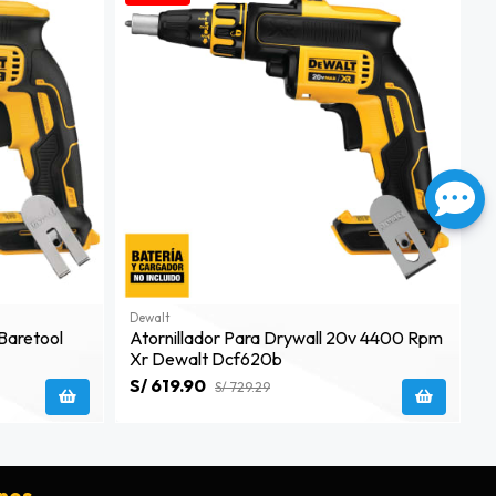
Dewalt
B
 Baretool
Atornillador Para Drywall 20v 4400 Rpm
A
Xr Dewalt Dcf620b
0
S/ 619.90
S
S/ 729.29