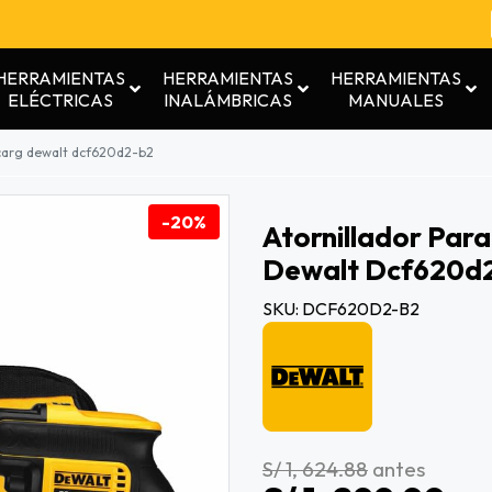
HERRAMIENTAS
HERRAMIENTAS
HERRAMIENTAS
ELÉCTRICAS
INALÁMBRICAS
MANUALES
 y carg dewalt dcf620d2-b2
-20%
Atornillador Para 
Dewalt Dcf620d
SKU: DCF620D2-B2
S/ 1, 624.88
antes